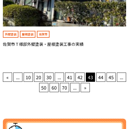
外壁塗装
屋根塗装
佐賀市
佐賀市Ｔ様邸外壁塗装・屋根塗装工事の実績
«
...
10
20
30
...
41
42
43
44
45
...
50
60
70
...
»