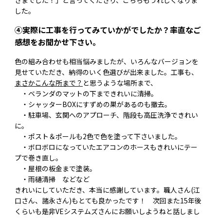
した。
④実際に工事を行ってみていかがでしたか？率直なご
感想をお聞かせ下さい。
色の組み合わせも相当悩みましたが、いろんなバージョンを
見せていただき、納得のいく色選びが出来ました。工事も、
まさかこんな所まで？
と思うような場所まで、
・ベランダのマットの下まできれいに清掃。
・シャッターBOXにすずめの巣があるのも撤去。
・駐車場、玄関へのアプローチ、階段も高圧洗浄できれい
に。
・ポスト＆ポールも2色で色を塗って下さいました。
・ボロボロになっていたエアコンのホースもきれいにテー
プで巻き直し。
・屋根の板金まで塗装。
・雨樋清掃 などなど
きれいにしていただき、本当に感謝しています。職人さん(江
口さん、諸永さん)もとても良かったです！ 次回また15年後
くらいも是非VEシステムズさんにお願いしようねと話しまし