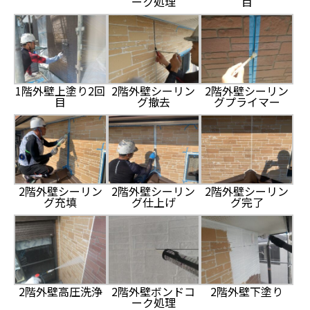
ーク処理
目
1階外壁上塗り2回
2階外壁シーリン
2階外壁シーリン
目
グ撤去
グプライマー
2階外壁シーリン
2階外壁シーリン
2階外壁シーリン
グ充填
グ仕上げ
グ完了
2階外壁高圧洗浄
2階外壁ボンドコ
2階外壁下塗り
ーク処理