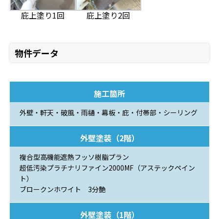
庇上塗り1回
庇上塗り2回
物件データ
施工箇所
外壁・軒天・破風・雨樋・幕板・庇・付帯部・シーリング
外壁塗装（2階）
複合型高機能遮熱フッソ樹脂プラン
超低汚染プラチナリファイン2000MF（アステックペイン
ト）
ブロークンホワイト 3分艶
外壁塗装（1階）