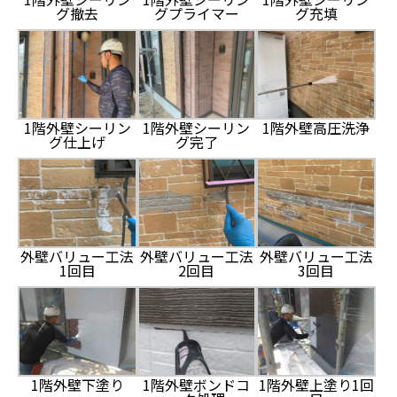
グ撤去
グプライマー
グ充填
1階外壁シーリン
1階外壁シーリン
1階外壁高圧洗浄
グ仕上げ
グ完了
外壁バリュー工法
外壁バリュー工法
外壁バリュー工法
1回目
2回目
3回目
1階外壁下塗り
1階外壁ボンドコ
1階外壁上塗り1回