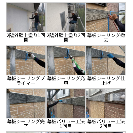
2階外壁上塗り1回
2階外壁上塗り2回
幕板シーリング撤
目
目
去
幕板シーリングプ
幕板シーリング充
幕板シーリング仕
ライマー
填
上げ
幕板シーリング完
幕板バリュー工法
幕板バリュー工法
了
1回目
2回目