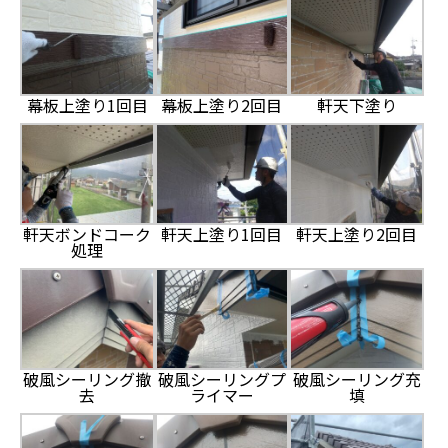
幕板上塗り1回目
幕板上塗り2回目
軒天下塗り
軒天ボンドコーク
軒天上塗り1回目
軒天上塗り2回目
処理
破風シーリング撤
破風シーリングプ
破風シーリング充
去
ライマー
填