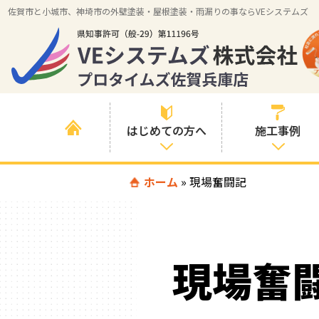
佐賀市と小城市、神埼市の外壁塗装・屋根塗装・雨漏りの事ならVEシステムズ
はじめての方へ
施工事例
はじめて外壁塗
ホーム
»
現場奮闘記
すべての事例
装を検討されて
いる方へ
施工内容の事例
喜んでいただけ
施工エリアの事
る３つの理由
現場奮
例
色の事例