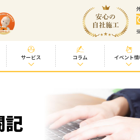
サービス
コラム
イベント情
塗装プランと価
社長コラム
格
塗装コラム
プロタイムズオ
リジナル塗料
塗料コラム
闘記
お客様との交流
を大切に