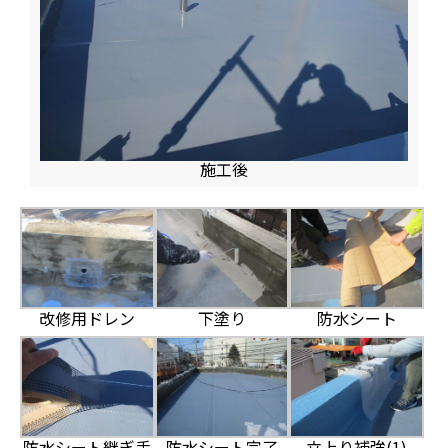
施工後
改修用ドレン
下塗り
防水シート
防水シート継ぎ手
防水シート完了
立上り補強(1)