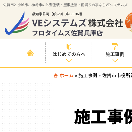
佐賀市と小城市、神埼市の外壁塗装・屋根塗装・雨漏りの事ならVEシステムズ
はじめての方へ
施工事例
はじめて外壁塗
ホーム
»
施工事例
»
すべての事例
佐賀市市役所
装を検討されて
いる方へ
施工内容の事例
喜んでいただけ
施工エリアの事
る３つの理由
施工事
例
色の事例