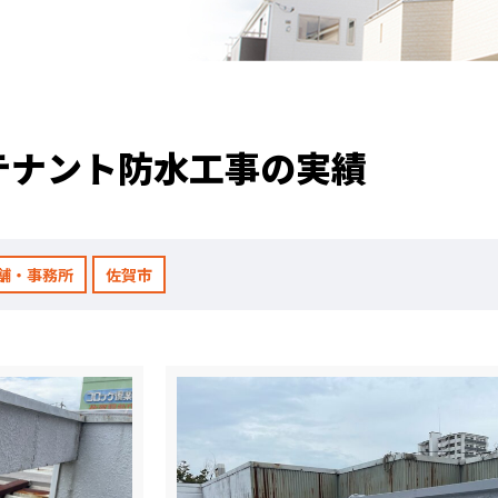
職人のこだわり
お家の健康診断
保証・点検
テナント防水工事の実績
見積書の見方
舗・事務所
佐賀市