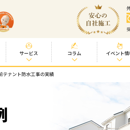
サービス
コラム
イベント情
前テナント防水工事の実績
塗装プランと価
社長コラム
格
塗装コラム
プロタイムズオ
リジナル塗料
塗料コラム
例
お客様との交流
を大切に