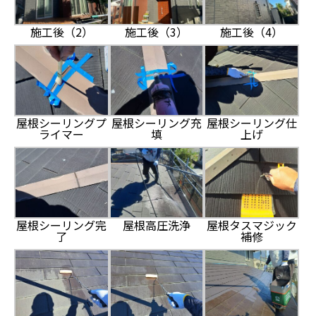
施工後（2）
施工後（3）
施工後（4）
屋根シーリングプ
屋根シーリング充
屋根シーリング仕
ライマー
填
上げ
屋根シーリング完
屋根高圧洗浄
屋根タスマジック
了
補修