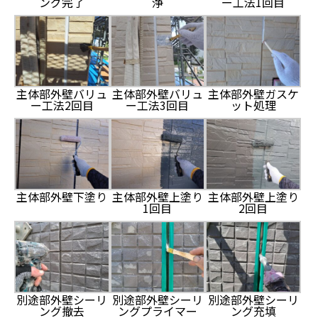
ング完了
浄
ー工法1回目
主体部外壁バリュ
主体部外壁バリュ
主体部外壁ガスケ
ー工法2回目
ー工法3回目
ット処理
主体部外壁下塗り
主体部外壁上塗り
主体部外壁上塗り
1回目
2回目
別途部外壁シーリ
別途部外壁シーリ
別途部外壁シーリ
ング撤去
ングプライマー
ング充填