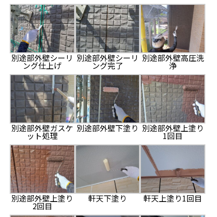
別途部外壁シーリ
別途部外壁シーリ
別途部外壁高圧洗
ング仕上げ
ング完了
浄
別途部外壁ガスケ
別途部外壁下塗り
別途部外壁上塗り
ット処理
1回目
別途部外壁上塗り
軒天下塗り
軒天上塗り1回目
2回目