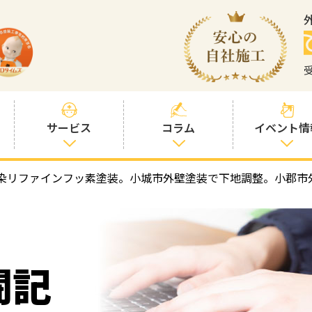
サービス
コラム
イベント情
染リファインフッ素塗装。小城市外壁塗装で下地調整。小郡市
塗装プランと価
社長コラム
格
塗装コラム
プロタイムズオ
リジナル塗料
塗料コラム
闘記
お客様との交流
を大切に