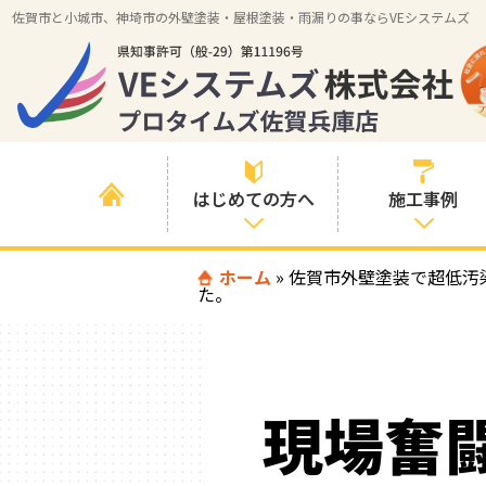
佐賀市と小城市、神埼市の外壁塗装・屋根塗装・雨漏りの事ならVEシステムズ
はじめての方へ
施工事例
はじめて外壁塗
ホーム
»
佐賀市外壁塗装で超低汚
すべての事例
た。
装を検討されて
いる方へ
施工内容の事例
喜んでいただけ
施工エリアの事
る３つの理由
例
現場奮
色の事例