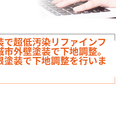
職人のこだわり
お家の健康診断
保証・点検
装で超低汚染リファインフ
見積書の見方
城市外壁塗装で下地調整。
根塗装で下地調整を行いま