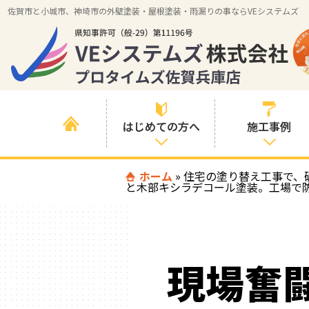
佐賀市と小城市、神埼市の外壁塗装・屋根塗装・雨漏りの事ならVEシステムズ
はじめての方へ
施工事例
はじめて外壁塗
ホーム
»
住宅の塗り替え工事で、
すべての事例
と木部キシラデコール塗装。工場で
装を検討されて
いる方へ
施工内容の事例
喜んでいただけ
施工エリアの事
る３つの理由
例
現場奮
色の事例