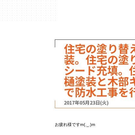
ハウスメーカー
の事例
住宅の塗り替
装。住宅の塗
シード充填。
樋塗装と木部
で防水工事を
2017年05月23日(火)
お疲れ様ですm(._.)m