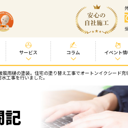
サービス
コラム
イベント情
破風雨樋の塗装。住宅の塗り替え工事でオートンイクシード充
塗装プランと価
社長コラム
防水工事を行いました。
格
塗装コラム
プロタイムズオ
リジナル塗料
塗料コラム
闘記
お客様との交流
を大切に