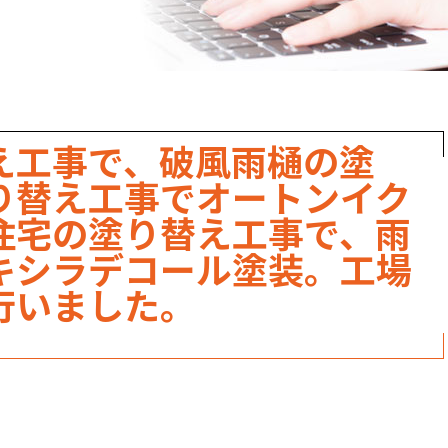
職人のこだわり
お家の健康診断
保証・点検
え工事で、破風雨樋の塗
見積書の見方
り替え工事でオートンイク
住宅の塗り替え工事で、雨
キシラデコール塗装。工場
行いました。