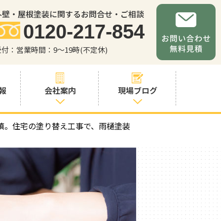
外壁・屋根塗装に関するお問合せ・ご相談
0120-217-854
受付：営業時間：9～19時(不定休)
報
会社案内
現場ブログ
填。住宅の塗り替え工事で、雨樋塗装
会社案内
職人・スタッフ
紹介
お問い合わせか
らの流れ
よくあるご質問