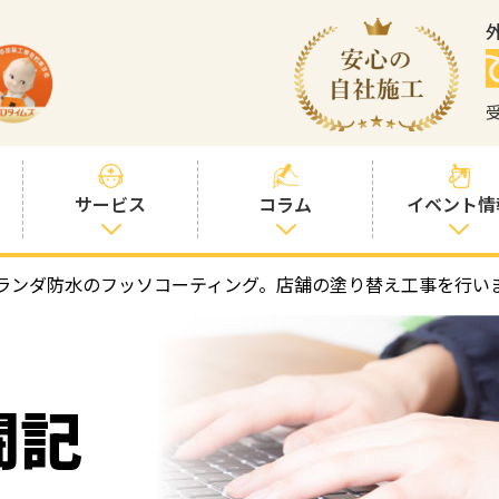
サービス
コラム
イベント情
ランダ防水のフッソコーティング。店舗の塗り替え工事を行い
塗装プランと価
社長コラム
格
塗装コラム
プロタイムズオ
リジナル塗料
塗料コラム
闘記
お客様との交流
を大切に