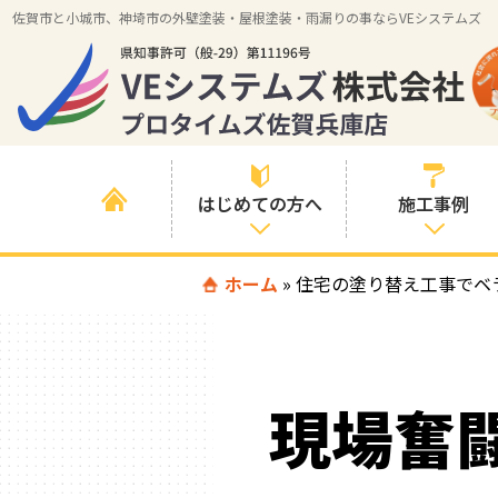
佐賀市と小城市、神埼市の外壁塗装・屋根塗装・雨漏りの事ならVEシステムズ
はじめての方へ
施工事例
はじめて外壁塗
ホーム
»
住宅の塗り替え工事でベ
すべての事例
装を検討されて
いる方へ
施工内容の事例
喜んでいただけ
施工エリアの事
る３つの理由
現場奮
例
色の事例