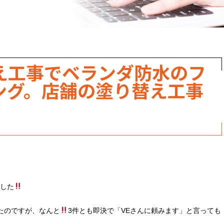
職人のこだわり
お家の健康診断
保証・点検
え工事でベランダ防水のフ
見積書の見方
ング。店舗の塗り替え工事
。
した
たのですが、なんと
3件とも即決で「VEさんに頼みます」と言っても