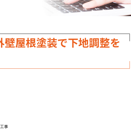
職人のこだわり
お家の健康診断
保証・点検
外壁屋根塗装で下地調整を
見積書の見方
工事