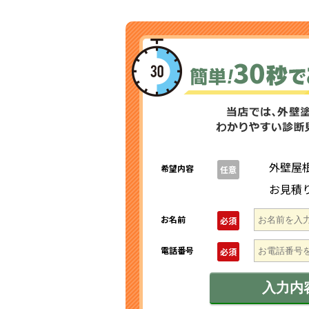
外壁屋
希望内容
任意
お見積
お名前
必須
電話番号
必須