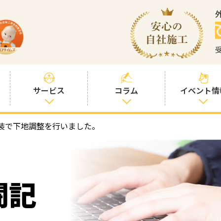
サービス
コラム
イベント情
装で下地調整を行いました。
塗装プランと価
社長コラム
格
塗装コラム
プロタイムズオ
リジナル塗料
塗料コラム
闘記
お客様との交流
を大切に