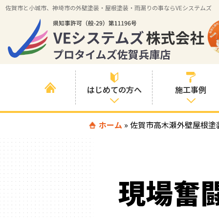
佐賀市と小城市、神埼市の外壁塗装・屋根塗装・雨漏りの事ならVEシステムズ
はじめての方へ
施工事例
はじめて外壁塗
ホーム
»
佐賀市高木瀬外壁屋根塗
すべての事例
装を検討されて
いる方へ
施工内容の事例
喜んでいただけ
施工エリアの事
る３つの理由
現場奮
例
色の事例