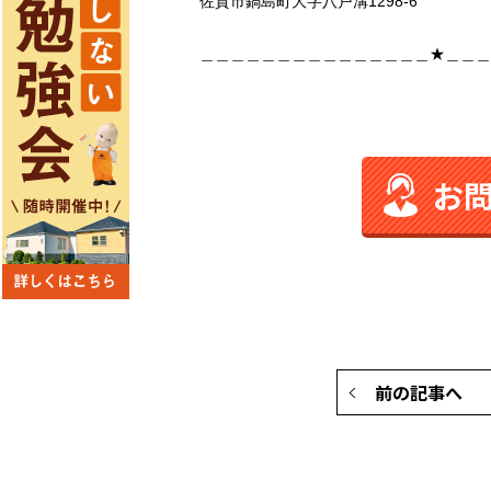
佐賀市鍋島町大字八戸溝1298-6
＿＿＿＿＿＿＿＿＿＿＿＿＿＿＿★＿＿＿
お
前の記事へ