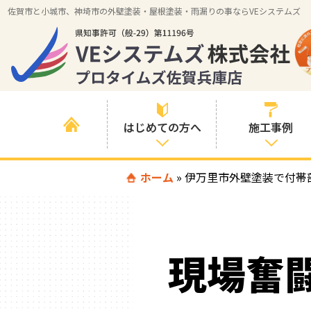
佐賀市と小城市、神埼市の外壁塗装・屋根塗装・雨漏りの事ならVEシステムズ
はじめての方へ
施工事例
はじめて外壁塗
ホーム
»
伊万里市外壁塗装で付帯
すべての事例
装を検討されて
いる方へ
施工内容の事例
喜んでいただけ
施工エリアの事
る３つの理由
現場奮
例
色の事例