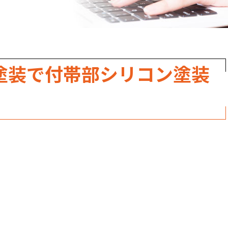
職人のこだわり
お家の健康診断
保証・点検
塗装で付帯部シリコン塗装
見積書の見方
。