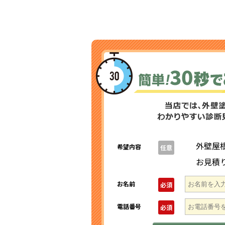
外壁屋
希望内容
任意
お見積
お名前
必須
電話番号
必須