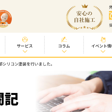
サービス
コラム
イベント情
部シリコン塗装を行いました。
塗装プランと価
社長コラム
格
塗装コラム
プロタイムズオ
リジナル塗料
塗料コラム
闘記
お客様との交流
を大切に