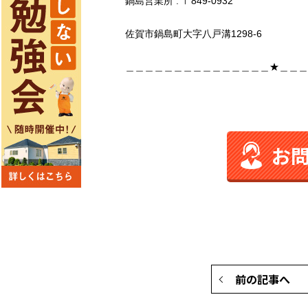
鍋島営業所 : 〒849-0932
佐賀市鍋島町大字八戸溝1298-6
＿＿＿＿＿＿＿＿＿＿＿＿＿＿＿★＿＿＿
お
前の記事へ