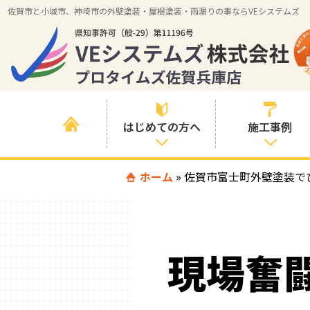
佐賀市と小城市、神埼市の外壁塗装・屋根塗装・雨漏りの事ならVEシステムズ
はじめての方へ
施工事例
はじめて外壁塗
ホーム
»
佐賀市富士町外壁塗装で
すべての事例
装を検討されて
いる方へ
施工内容の事例
喜んでいただけ
施工エリアの事
る３つの理由
現場奮
例
色の事例