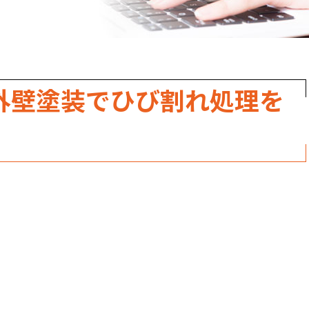
職人のこだわり
お家の健康診断
保証・点検
外壁塗装でひび割れ処理を
見積書の見方