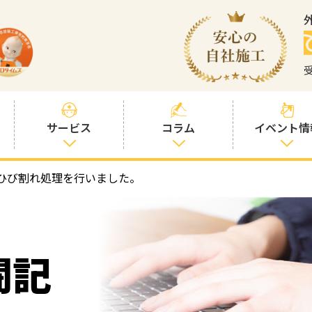
サービス
コラム
イベント情
ひび割れ処理を行いました。
塗装プランと価
社長コラム
格
塗装コラム
プロタイムズオ
リジナル塗料
塗料コラム
闘記
お客様との交流
を大切に