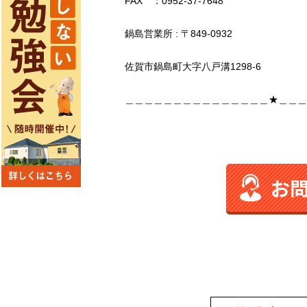
FAX ：0952-37-7648
鍋島営業所 : 〒849-0932
佐賀市鍋島町大字八戸溝1298-6
＿＿＿＿＿＿＿＿＿＿＿＿＿＿＿★＿＿＿
お