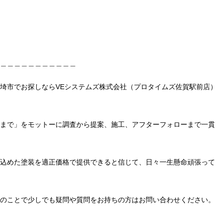
＿＿＿＿＿＿＿＿＿＿＿
埼市でお探しならVEシステムズ株式会社（プロタイムズ佐賀駅前店）
まで」をモットーに調査から提案、施工、アフターフォローまで一貫
込めた塗装を適正価格で提供できると信じて、日々一生懸命頑張って
のことで少しでも疑問や質問をお持ちの方はお問い合わせください。