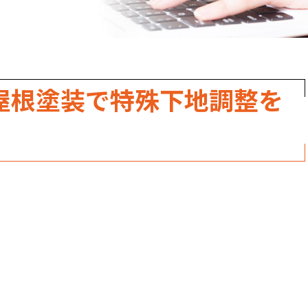
職人のこだわり
お家の健康診断
保証・点検
屋根塗装で特殊下地調整を
見積書の見方