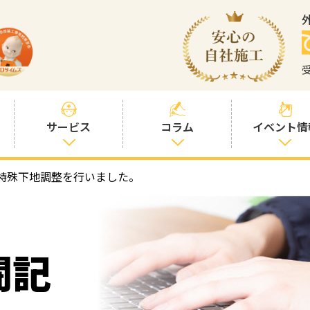
サービス
コラム
イベント情
特殊下地調整を行いました。
塗装プランと価
社長コラム
格
塗装コラム
プロタイムズオ
リジナル塗料
塗料コラム
闘記
お客様との交流
を大切に