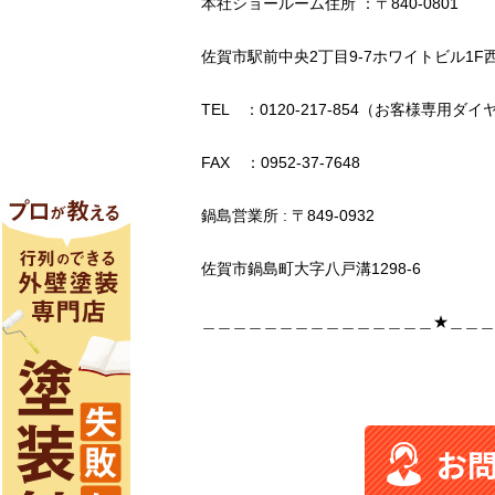
本社ショールーム住所 ：〒840-0801
佐賀市駅前中央2丁目9-7ホワイトビル1F
TEL ：0120-217-854（お客様専用ダイ
FAX ：0952-37-7648
鍋島営業所 : 〒849-0932
佐賀市鍋島町大字八戸溝1298-6
＿＿＿＿＿＿＿＿＿＿＿＿＿＿＿★＿＿＿
お