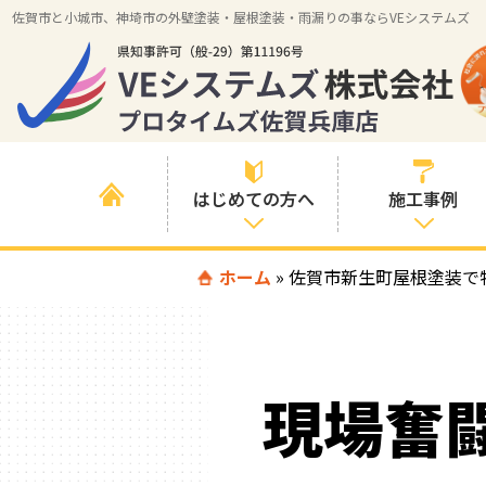
佐賀市と小城市、神埼市の外壁塗装・屋根塗装・雨漏りの事ならVEシステムズ
はじめての方へ
施工事例
はじめて外壁塗
ホーム
»
佐賀市新生町屋根塗装で
すべての事例
装を検討されて
いる方へ
施工内容の事例
喜んでいただけ
施工エリアの事
る３つの理由
現場奮
例
色の事例