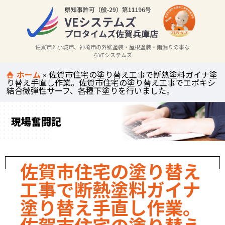
佐賀市と小城市、神埼市の外壁塗装・屋根塗装・雨漏りの事な
らVEシステムズ
ホーム
»
佐賀市住宅の塗り替え工事で断熱塗料ガイナ塗
り替え手直し作業。佐賀市住宅の塗り替え工事でエポキシ
結合微弾性サーフ、各種下塗りを行いました。
現場奮闘記
佐賀市住宅の塗り替え
工事で断熱塗料ガイナ
塗り替え手直し作業。