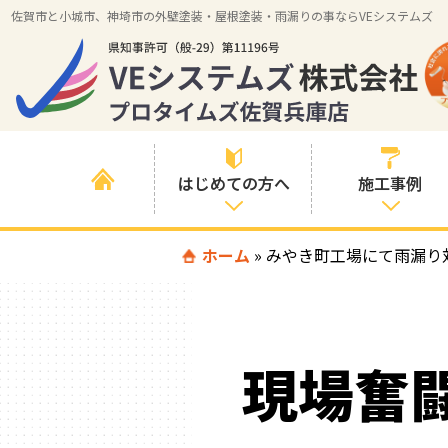
佐賀市と小城市、神埼市の外壁塗装・屋根塗装・雨漏りの事ならVEシステムズ
はじめての方へ
施工事例
はじめて外壁塗
ホーム
»
みやき町工場にて雨漏り
すべての事例
装を検討されて
いる方へ
施工内容の事例
喜んでいただけ
施工エリアの事
る３つの理由
現場奮
例
色の事例