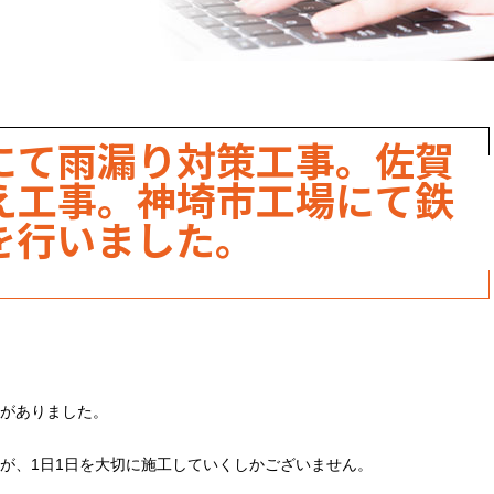
職人のこだわり
お家の健康診断
保証・点検
にて雨漏り対策工事。佐賀
見積書の見方
え工事。神埼市工場にて鉄
を行いました。
がありました。
が、1日1日を大切に施工していくしかございません。