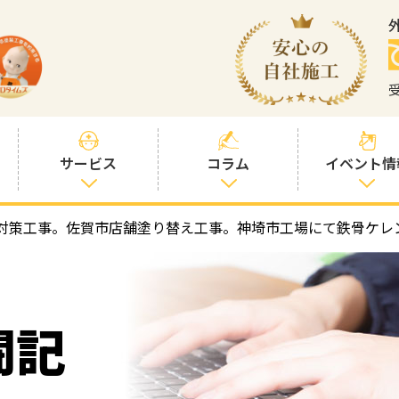
サービス
コラム
イベント情
対策工事。佐賀市店舗塗り替え工事。神埼市工場にて鉄骨ケレ
塗装プランと価
社長コラム
格
塗装コラム
プロタイムズオ
リジナル塗料
塗料コラム
闘記
お客様との交流
を大切に