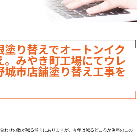
職人のこだわり
お家の健康診断
保証・点検
根塗り替えでオートンイク
見積書の見方
え。みやき町工場にてウレ
野城市店舗塗り替え工事を
合わせの数が減る傾向にありますが、今年は減るどころか例年のこの