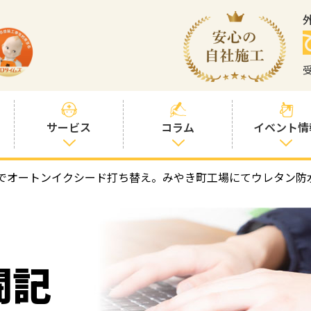
サービス
コラム
イベント情
でオートンイクシード打ち替え。みやき町工場にてウレタン防
塗装プランと価
社長コラム
格
塗装コラム
プロタイムズオ
リジナル塗料
塗料コラム
闘記
お客様との交流
を大切に