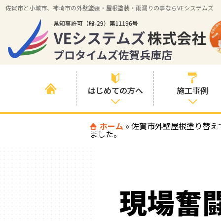
佐賀市と小城市、神埼市の外壁塗装・屋根塗装・雨漏りの事ならVEシステムズ
はじめての方へ
施工事例
はじめて外壁塗
ホーム
»
佐賀市外壁屋根塗り替え
すべての事例
ました。
装を検討されて
いる方へ
施工内容の事例
喜んでいただけ
施工エリアの事
る３つの理由
例
現場奮
色の事例