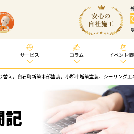
サービス
コラム
イベント情
り替え。白石町新築木部塗装。小郡市増築塗装、シーリング工
塗装プランと価
社長コラム
格
塗装コラム
プロタイムズオ
リジナル塗料
塗料コラム
闘記
お客様との交流
を大切に