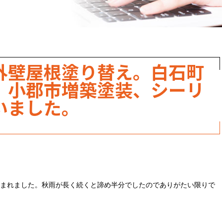
職人のこだわり
お家の健康診断
保証・点検
外壁屋根塗り替え。白石町
見積書の見方
。小郡市増築塗装、シーリ
いました。
まれました。秋雨が長く続くと諦め半分でしたのでありがたい限りで