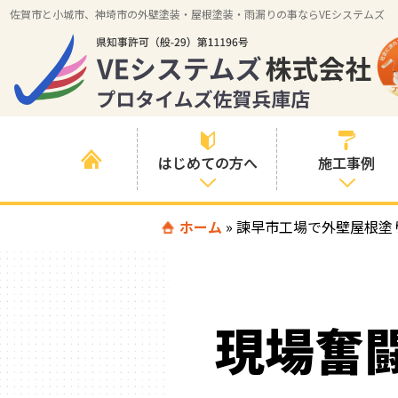
佐賀市と小城市、神埼市の外壁塗装・屋根塗装・雨漏りの事ならVEシステムズ
はじめての方へ
施工事例
はじめて外壁塗
ホーム
»
諫早市工場で外壁屋根塗
すべての事例
装を検討されて
いる方へ
施工内容の事例
喜んでいただけ
施工エリアの事
る３つの理由
現場奮
例
色の事例