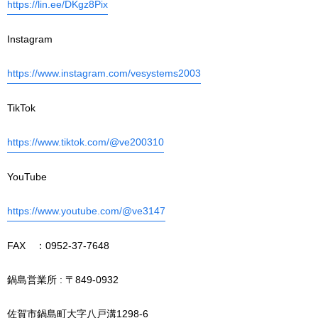
https://lin.ee/DKgz8Pix
Instagram
https://www.instagram.com/vesystems2003
TikTok
https://www.tiktok.com/@ve200310
YouTube
https://www.youtube.com/@ve3147
FAX ：0952-37-7648
鍋島営業所 : 〒849-0932
佐賀市鍋島町大字八戸溝1298-6