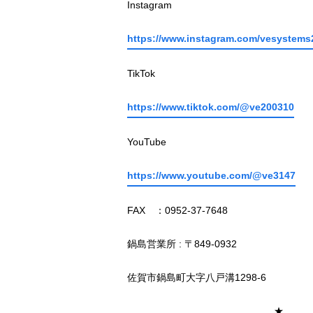
Instagram
https://www.instagram.com/vesystems
TikTok
https://www.tiktok.com/@ve200310
YouTube
https://www.youtube.com/@ve3147
FAX ：0952-37-7648
鍋島営業所 : 〒849-0932
佐賀市鍋島町大字八戸溝1298-6
＿＿＿＿＿＿＿＿＿＿＿＿＿＿＿★＿＿＿