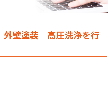
職人のこだわり
お家の健康診断
保証・点検
 外壁塗装 高圧洗浄を行
見積書の見方