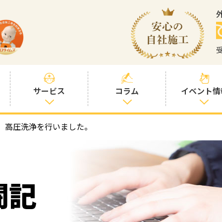
サービス
コラム
イベント情
 高圧洗浄を行いました。
塗装プランと価
社長コラム
格
塗装コラム
プロタイムズオ
リジナル塗料
塗料コラム
闘記
お客様との交流
を大切に