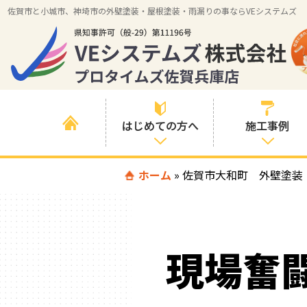
佐賀市と小城市、神埼市の外壁塗装・屋根塗装・雨漏りの事ならVEシステムズ
はじめての方へ
施工事例
はじめて外壁塗
ホーム
»
佐賀市大和町 外壁塗装
すべての事例
装を検討されて
いる方へ
施工内容の事例
喜んでいただけ
施工エリアの事
る３つの理由
現場奮
例
色の事例