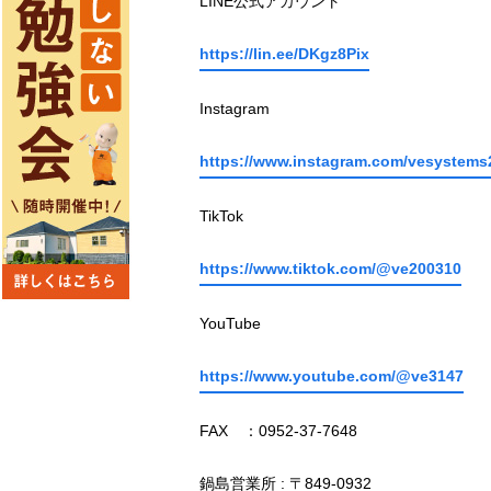
LINE公式アカウント
https://lin.ee/DKgz8Pix
Instagram
https://www.instagram.com/vesystems
TikTok
https://www.tiktok.com/@ve200310
YouTube
https://www.youtube.com/@ve3147
FAX ：0952-37-7648
鍋島営業所 : 〒849-0932