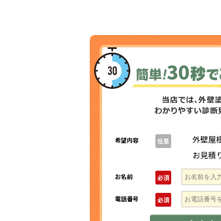
外壁屋
希望内容
任意
お見積
お名前
必須
電話番号
必須