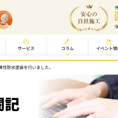
サービス
コラム
イベント情
弾性防水塗装を行いました。
塗装プランと価
社長コラム
格
塗装コラム
プロタイムズオ
リジナル塗料
塗料コラム
闘記
お客様との交流
を大切に