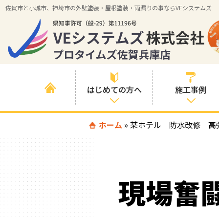
佐賀市と小城市、神埼市の外壁塗装・屋根塗装・雨漏りの事ならVEシステムズ
はじめての方へ
施工事例
はじめて外壁塗
ホーム
»
某ホテル 防水改修 高
すべての事例
装を検討されて
いる方へ
施工内容の事例
喜んでいただけ
施工エリアの事
る３つの理由
現場奮
例
色の事例