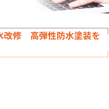
職人のこだわり
お家の健康診断
保証・点検
水改修 高弾性防水塗装を
見積書の見方