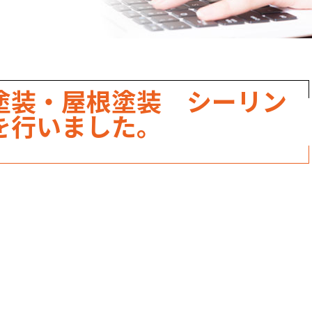
職人のこだわり
お家の健康診断
保証・点検
塗装・屋根塗装 シーリン
見積書の見方
を行いました。