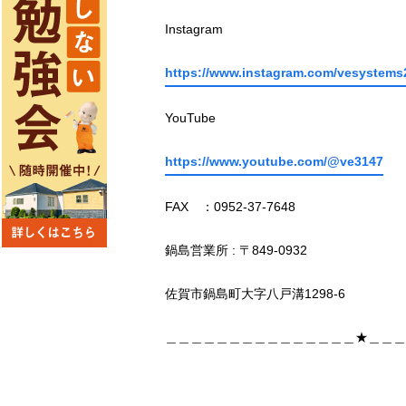
Instagram
https://www.instagram.com/vesystems
YouTube
https://www.youtube.com/@ve3147
FAX ：0952-37-7648
鍋島営業所 : 〒849-0932
佐賀市鍋島町大字八戸溝1298-6
＿＿＿＿＿＿＿＿＿＿＿＿＿＿＿★＿＿＿