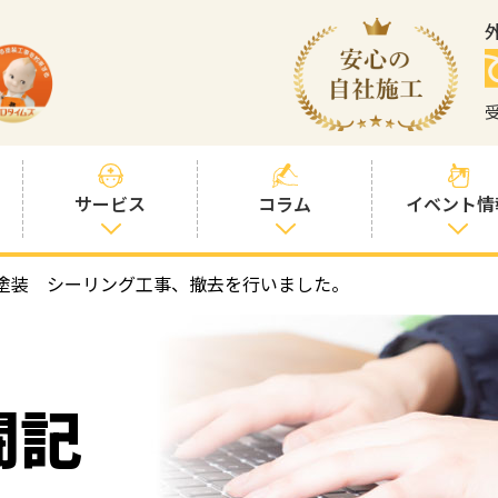
サービス
コラム
イベント情
塗装 シーリング工事、撤去を行いました。
塗装プランと価
社長コラム
格
塗装コラム
プロタイムズオ
リジナル塗料
塗料コラム
闘記
お客様との交流
を大切に