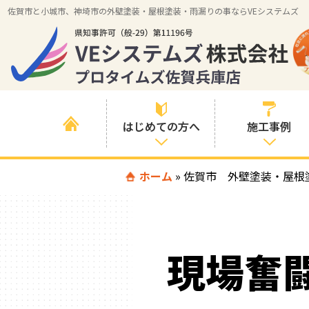
佐賀市と小城市、神埼市の外壁塗装・屋根塗装・雨漏りの事ならVEシステムズ
はじめての方へ
施工事例
はじめて外壁塗
ホーム
»
佐賀市 外壁塗装・屋根
すべての事例
装を検討されて
いる方へ
施工内容の事例
喜んでいただけ
施工エリアの事
る３つの理由
現場奮
例
色の事例