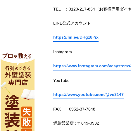
TEL ：0120-217-854（お客様専用ダイ
LINE公式アカウント
https://lin.ee/DKgz8Pix
Instagram
https://www.instagram.com/vesystems
YouTube
https://www.youtube.com/@ve3147
FAX ：0952-37-7648
鍋島営業所 : 〒849-0932