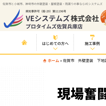
佐賀市と小城市、神埼市の外壁塗装・屋根塗装・雨漏りの事ならVEシステムズ
はじめての方へ
施工事例
はじめて外壁塗
ホーム
»
佐賀市 外壁塗装 下地
すべての事例
装を検討されて
いる方へ
施工内容の事例
喜んでいただけ
施工エリアの事
る３つの理由
現場奮
例
色の事例