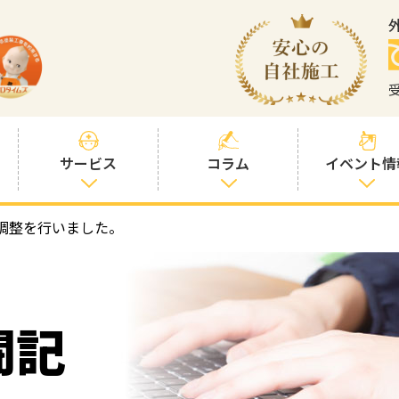
サービス
コラム
イベント情
調整を行いました。
塗装プランと価
社長コラム
格
塗装コラム
プロタイムズオ
リジナル塗料
塗料コラム
闘記
お客様との交流
を大切に