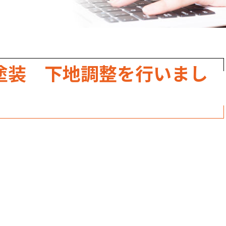
職人のこだわり
お家の健康診断
保証・点検
塗装 下地調整を行いまし
見積書の見方