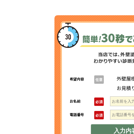
外壁屋
希望内容
任意
お見積
お名前
必須
電話番号
必須