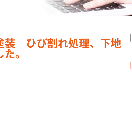
職人のこだわり
お家の健康診断
保証・点検
塗装 ひび割れ処理、下地
見積書の見方
した。