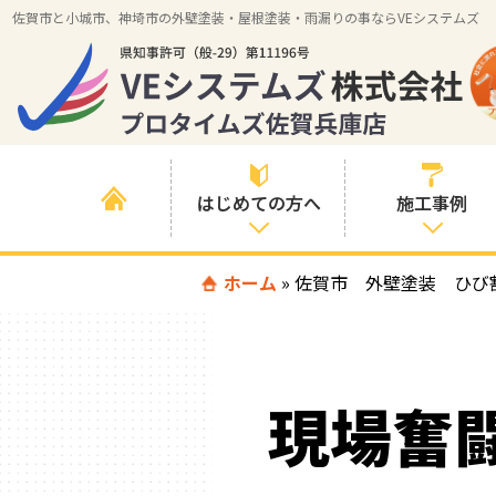
佐賀市と小城市、神埼市の外壁塗装・屋根塗装・雨漏りの事ならVEシステムズ
はじめての方へ
施工事例
はじめて外壁塗
ホーム
»
佐賀市 外壁塗装 ひび
すべての事例
装を検討されて
いる方へ
施工内容の事例
喜んでいただけ
施工エリアの事
る３つの理由
現場奮
例
色の事例