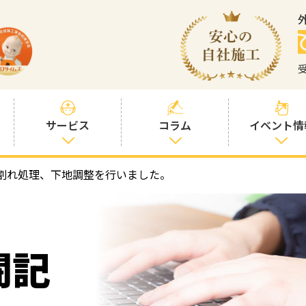
サービス
コラム
イベント情
割れ処理、下地調整を行いました。
塗装プランと価
社長コラム
格
塗装コラム
プロタイムズオ
リジナル塗料
塗料コラム
闘記
お客様との交流
を大切に