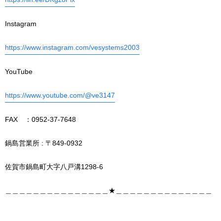
Instagram
https://www.instagram.com/vesystems2003
YouTube
https://www.youtube.com/@ve3147
FAX ：0952-37-7648
鍋島営業所 : 〒849-0932
佐賀市鍋島町大字八戸溝1298-6
＿＿＿＿＿＿＿＿＿＿＿＿＿＿＿★＿＿＿＿＿＿＿＿＿＿＿＿＿＿