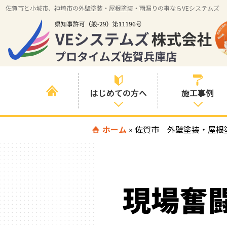
佐賀市と小城市、神埼市の外壁塗装・屋根塗装・雨漏りの事ならVEシステムズ
はじめての方へ
施工事例
はじめて外壁塗
ホーム
»
佐賀市 外壁塗装・屋根
すべての事例
装を検討されて
いる方へ
施工内容の事例
喜んでいただけ
施工エリアの事
る３つの理由
現場奮
例
色の事例