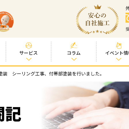
サービス
コラム
イベント情
塗装 シーリング工事、付帯部塗装を行いました。
塗装プランと価
社長コラム
格
塗装コラム
プロタイムズオ
リジナル塗料
塗料コラム
闘記
お客様との交流
を大切に