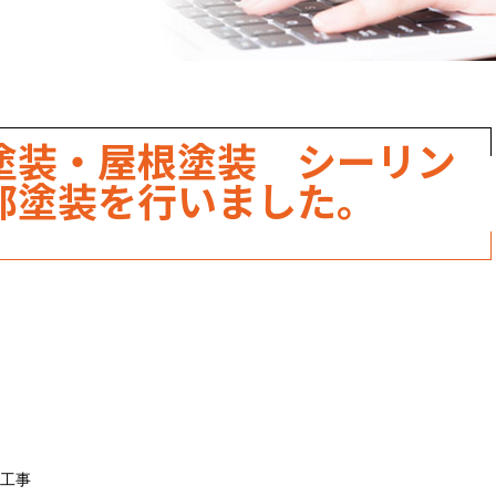
職人のこだわり
お家の健康診断
保証・点検
塗装・屋根塗装 シーリン
見積書の見方
部塗装を行いました。
工事