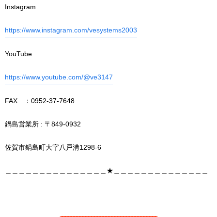
Instagram
https://www.instagram.com/vesystems2003
YouTube
https://www.youtube.com/@ve3147
FAX ：0952-37-7648
鍋島営業所 : 〒849-0932
佐賀市鍋島町大字八戸溝1298-6
＿＿＿＿＿＿＿＿＿＿＿＿＿＿＿★＿＿＿＿＿＿＿＿＿＿＿＿＿＿