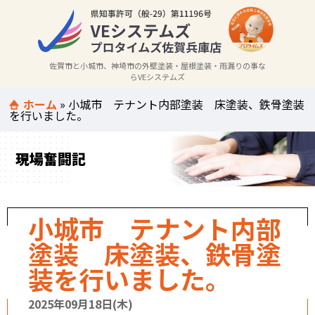
佐賀市と小城市、神埼市の外壁塗装・屋根塗装・雨漏りの事な
らVEシステムズ
ホーム
»
小城市 テナント内部塗装 床塗装、鉄骨塗装
を行いました。
現場奮闘記
小城市 テナント内部
塗装 床塗装、鉄骨塗
装を行いました。
2025年09月18日(木)