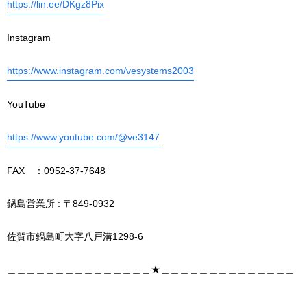
https://lin.ee/DKgz8Pix
Instagram
https://www.instagram.com/vesystems2003
YouTube
https://www.youtube.com/@ve3147
FAX ：0952-37-7648
鍋島営業所 : 〒849-0932
佐賀市鍋島町大字八戸溝1298-6
＿＿＿＿＿＿＿＿＿＿＿＿＿＿＿★＿＿＿＿＿＿＿＿＿＿＿＿＿＿