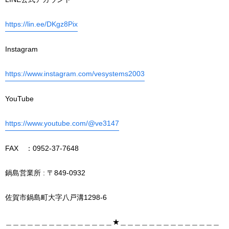
https://lin.ee/DKgz8Pix
Instagram
https://www.instagram.com/vesystems2003
YouTube
https://www.youtube.com/@ve3147
FAX ：0952-37-7648
鍋島営業所 : 〒849-0932
佐賀市鍋島町大字八戸溝1298-6
＿＿＿＿＿＿＿＿＿＿＿＿＿＿＿★＿＿＿＿＿＿＿＿＿＿＿＿＿＿