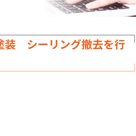
職人のこだわり
お家の健康診断
保証・点検
塗装 シーリング撤去を行
見積書の見方