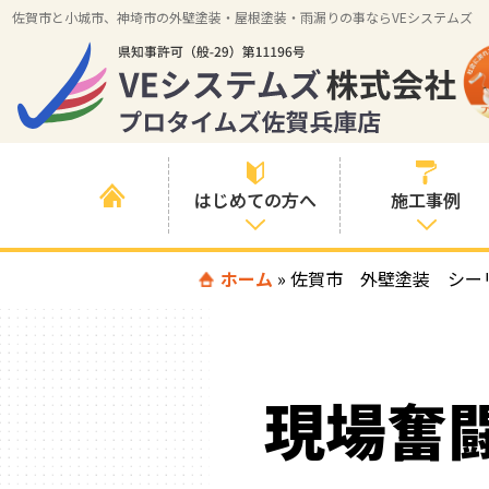
佐賀市と小城市、神埼市の外壁塗装・屋根塗装・雨漏りの事ならVEシステムズ
はじめての方へ
施工事例
はじめて外壁塗
ホーム
»
佐賀市 外壁塗装 シー
すべての事例
装を検討されて
いる方へ
施工内容の事例
喜んでいただけ
施工エリアの事
る３つの理由
現場奮
例
色の事例