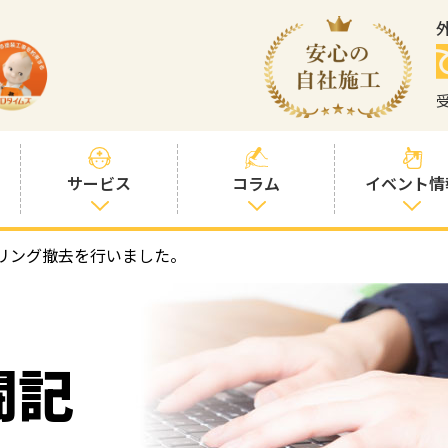
サービス
コラム
イベント情
リング撤去を行いました。
塗装プランと価
社長コラム
格
塗装コラム
プロタイムズオ
リジナル塗料
塗料コラム
闘記
お客様との交流
を大切に