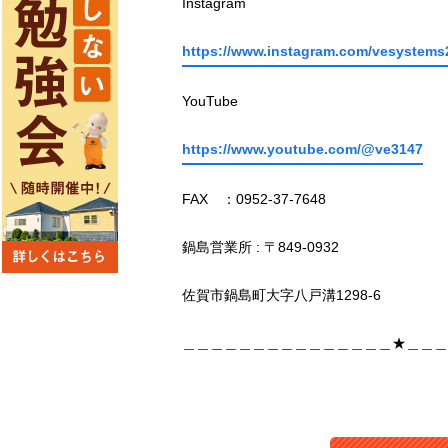
Instagram
https://www.instagram.com/vesystems
YouTube
https://www.youtube.com/@ve3147
FAX ：0952-37-7648
鍋島営業所 : 〒849-0932
佐賀市鍋島町大字八戸溝1298-6
＿＿＿＿＿＿＿＿＿＿＿＿＿＿＿★＿＿＿