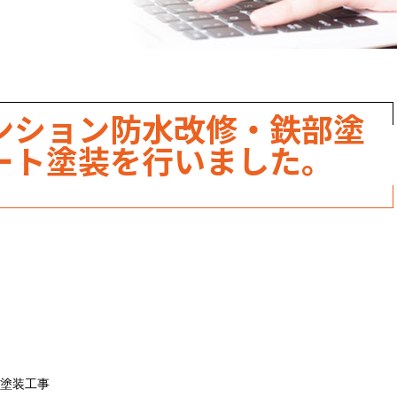
職人のこだわり
お家の健康診断
保証・点検
ンション防水改修・鉄部塗
見積書の見方
ート塗装を行いました。
塗装工事