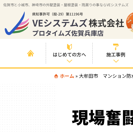
佐賀市と小城市、神埼市の外壁塗装・屋根塗装・雨漏りの事ならVEシステムズ
はじめての方へ
施工事例
はじめて外壁塗
ホーム
»
大牟田市 マンション防
すべての事例
装を検討されて
いる方へ
施工内容の事例
喜んでいただけ
施工エリアの事
る３つの理由
現場奮
例
色の事例