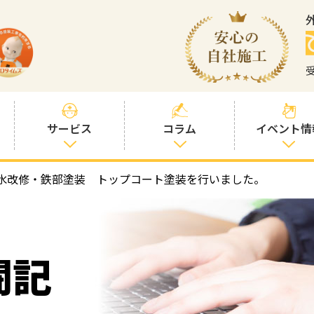
サービス
コラム
イベント情
水改修・鉄部塗装 トップコート塗装を行いました。
塗装プランと価
社長コラム
格
塗装コラム
プロタイムズオ
リジナル塗料
塗料コラム
闘記
お客様との交流
を大切に