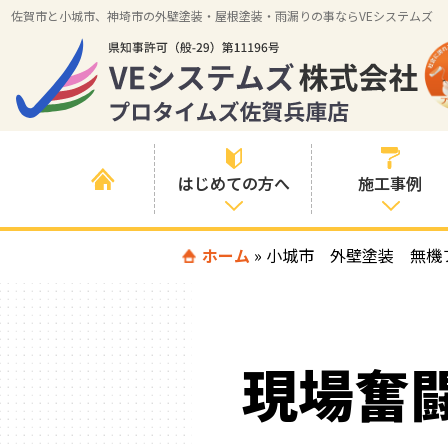
佐賀市と小城市、神埼市の外壁塗装・屋根塗装・雨漏りの事ならVEシステムズ
はじめての方へ
施工事例
はじめて外壁塗
ホーム
»
小城市 外壁塗装 無機
すべての事例
装を検討されて
いる方へ
施工内容の事例
喜んでいただけ
施工エリアの事
る３つの理由
現場奮
例
色の事例