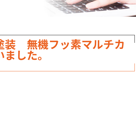
職人のこだわり
お家の健康診断
保証・点検
塗装 無機フッ素マルチカ
見積書の見方
いました。