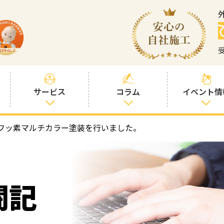
サービス
コラム
イベント情
フッ素マルチカラー塗装を行いました。
塗装プランと価
社長コラム
格
塗装コラム
プロタイムズオ
リジナル塗料
塗料コラム
闘記
お客様との交流
を大切に