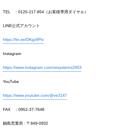
TEL ：0120-217-854（お客様専用ダイヤル）
LINE公式アカウント
https://lin.ee/DKgz8Pix
Instagram
https://www.instagram.com/vesystems2003
YouTube
https://www.youtube.com/@ve3147
FAX ：0952-37-7648
鍋島営業所 : 〒849-0932