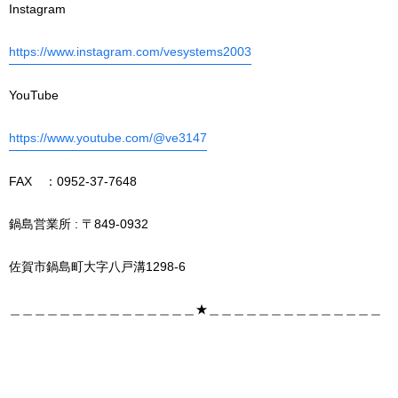
Instagram
https://www.instagram.com/vesystems2003
YouTube
https://www.youtube.com/@ve3147
FAX ：0952-37-7648
鍋島営業所 : 〒849-0932
佐賀市鍋島町大字八戸溝1298-6
＿＿＿＿＿＿＿＿＿＿＿＿＿＿＿★＿＿＿＿＿＿＿＿＿＿＿＿＿＿