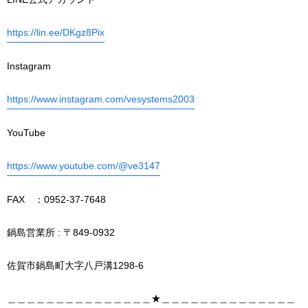
https://lin.ee/DKgz8Pix
Instagram
https://www.instagram.com/vesystems2003
YouTube
https://www.youtube.com/@ve3147
FAX ：0952-37-7648
鍋島営業所 : 〒849-0932
佐賀市鍋島町大字八戸溝1298-6
＿＿＿＿＿＿＿＿＿＿＿＿＿＿＿★＿＿＿＿＿＿＿＿＿＿＿＿＿＿