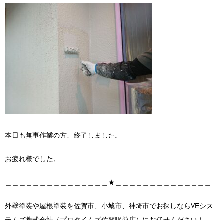
本日も無事作業の方、終了しました。
お疲れ様でした。
＿＿＿＿＿＿＿＿＿＿＿＿＿＿＿★＿＿＿＿＿＿＿＿＿＿＿＿＿＿
外壁塗装や屋根塗装を佐賀市、小城市、神埼市でお探しならVEシス
テムズ株式会社（プロタイムズ佐賀駅前店）にお任せください！