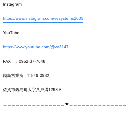
Instagram
https://www.instagram.com/vesystems2003
YouTube
https://www.youtube.com/@ve3147
FAX ：0952-37-7648
鍋島営業所 : 〒849-0932
佐賀市鍋島町大字八戸溝1298-6
＿＿＿＿＿＿＿＿＿＿＿＿＿＿＿★＿＿＿＿＿＿＿＿＿＿＿＿＿＿