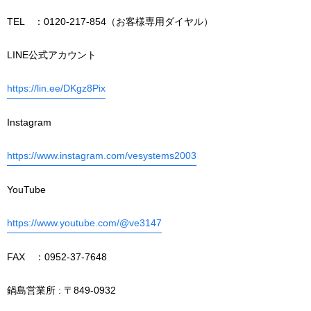
TEL ：0120-217-854（お客様専用ダイヤル）
LINE公式アカウント
https://lin.ee/DKgz8Pix
Instagram
https://www.instagram.com/vesystems2003
YouTube
https://www.youtube.com/@ve3147
FAX ：0952-37-7648
鍋島営業所 : 〒849-0932