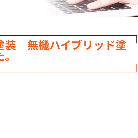
職人のこだわり
お家の健康診断
保証・点検
塗装 無機ハイブリッド塗
見積書の見方
た。