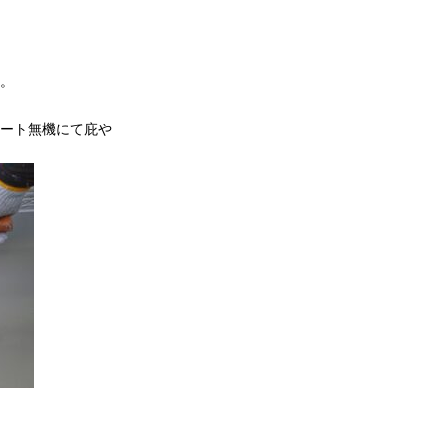
。
ート無機にて庇や