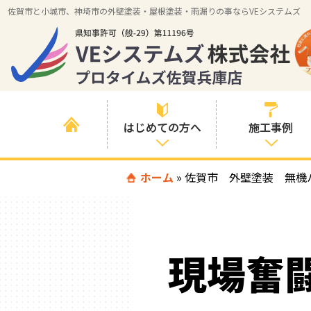
佐賀市と小城市、神埼市の外壁塗装・屋根塗装・雨漏りの事ならVEシステムズ
はじめての方へ
施工事例
はじめて外壁塗
ホーム
»
佐賀市 外壁塗装 無機
すべての事例
装を検討されて
いる方へ
施工内容の事例
喜んでいただけ
施工エリアの事
る３つの理由
現場奮
例
色の事例