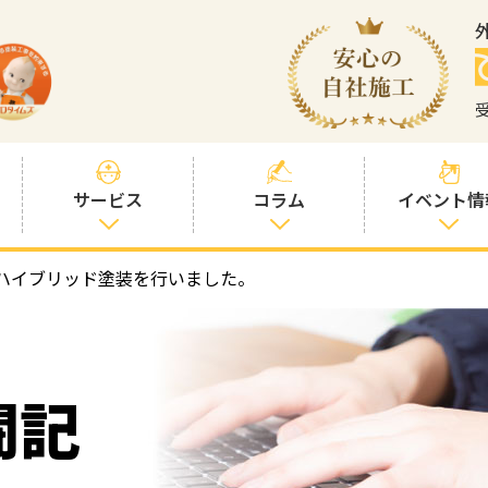
サービス
コラム
イベント情
ハイブリッド塗装を行いました。
塗装プランと価
社長コラム
格
塗装コラム
プロタイムズオ
リジナル塗料
塗料コラム
闘記
お客様との交流
を大切に