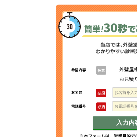
外壁屋
希望内容
任意
お見積
お名前
必須
電話番号
必須
※本フォームは、営業目的で