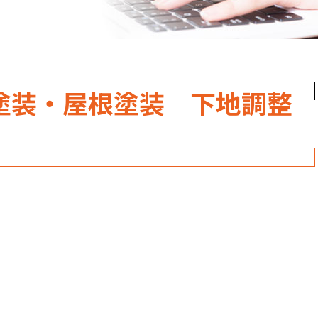
職人のこだわり
お家の健康診断
保証・点検
塗装・屋根塗装 下地調整
見積書の見方
。