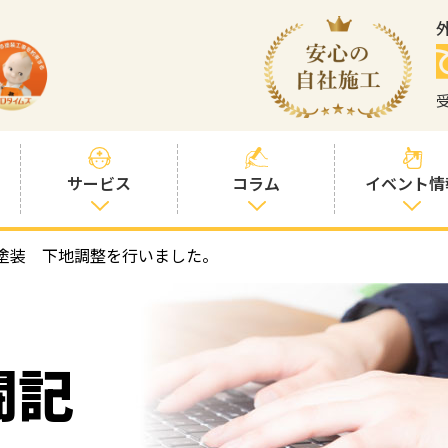
サービス
コラム
イベント情
塗装 下地調整を行いました。
塗装プランと価
社長コラム
格
塗装コラム
プロタイムズオ
リジナル塗料
塗料コラム
闘記
お客様との交流
を大切に