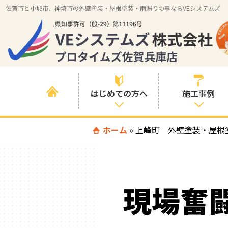
佐賀市と小城市、神埼市の外壁塗装・屋根塗装・雨漏りの事ならVEシステムズ
はじめての方へ
施工事例
はじめて外壁塗
ホーム
»
上峰町 外壁塗装・屋根
すべての事例
装を検討されて
いる方へ
施工内容の事例
喜んでいただけ
施工エリアの事
る３つの理由
現場奮
例
色の事例