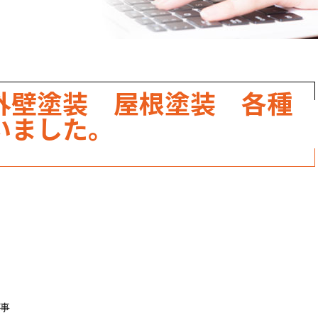
職人のこだわり
お家の健康診断
保証・点検
外壁塗装 屋根塗装 各種
見積書の見方
いました。
事