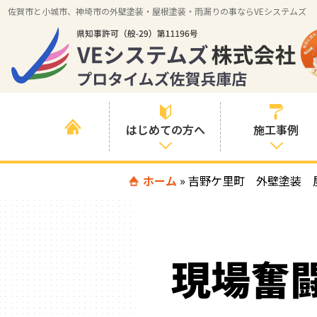
佐賀市と小城市、神埼市の外壁塗装・屋根塗装・雨漏りの事ならVEシステムズ
はじめての方へ
施工事例
はじめて外壁塗
ホーム
»
吉野ケ里町 外壁塗装 
すべての事例
装を検討されて
いる方へ
施工内容の事例
喜んでいただけ
施工エリアの事
る３つの理由
現場奮
例
色の事例