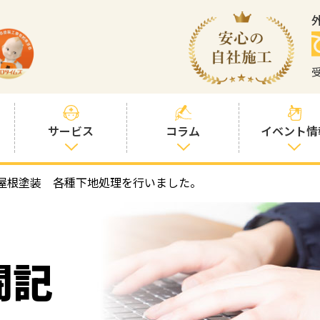
サービス
コラム
イベント情
屋根塗装 各種下地処理を行いました。
塗装プランと価
社長コラム
格
塗装コラム
プロタイムズオ
リジナル塗料
塗料コラム
闘記
お客様との交流
を大切に