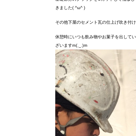
きました( ^ω^ )
その他下屋のセメント瓦の仕上げ吹き付け
休憩時にいつも飲み物やお菓子を出してい
ざいますm(._.)m