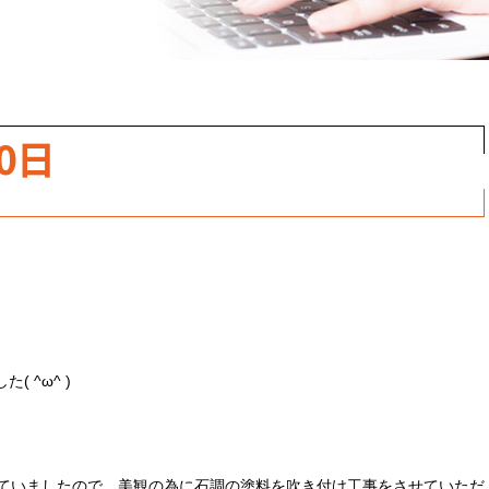
職人のこだわり
お家の健康診断
保証・点検
0日
見積書の見方
 ^ω^ )
ていましたので、美観の為に石調の塗料を吹き付け工事をさせていただ