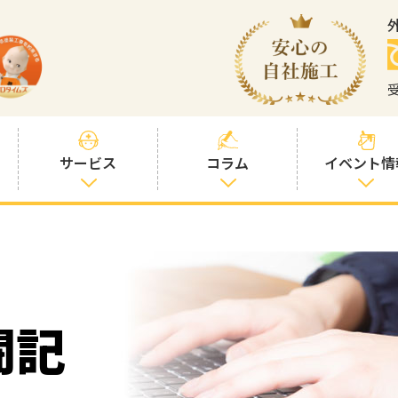
サービス
コラム
イベント情
塗装プランと価
社長コラム
格
塗装コラム
プロタイムズオ
リジナル塗料
塗料コラム
闘記
お客様との交流
を大切に