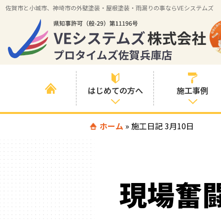
佐賀市と小城市、神埼市の外壁塗装・屋根塗装・雨漏りの事ならVEシステムズ
はじめての方へ
施工事例
はじめて外壁塗
ホーム
»
施工日記 3月10日
すべての事例
装を検討されて
いる方へ
施工内容の事例
喜んでいただけ
施工エリアの事
る３つの理由
現場奮
例
色の事例