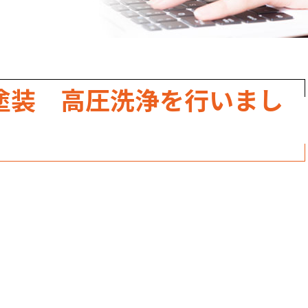
職人のこだわり
お家の健康診断
保証・点検
塗装 高圧洗浄を行いまし
見積書の見方