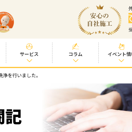
サービス
コラム
イベント情
洗浄を行いました。
塗装プランと価
社長コラム
格
塗装コラム
プロタイムズオ
リジナル塗料
塗料コラム
闘記
お客様との交流
を大切に