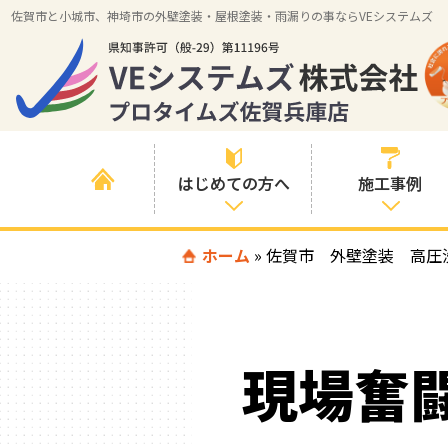
佐賀市と小城市、神埼市の外壁塗装・屋根塗装・雨漏りの事ならVEシステムズ
はじめての方へ
施工事例
はじめて外壁塗
ホーム
»
佐賀市 外壁塗装 高圧
すべての事例
装を検討されて
いる方へ
施工内容の事例
喜んでいただけ
施工エリアの事
る３つの理由
現場奮
例
色の事例