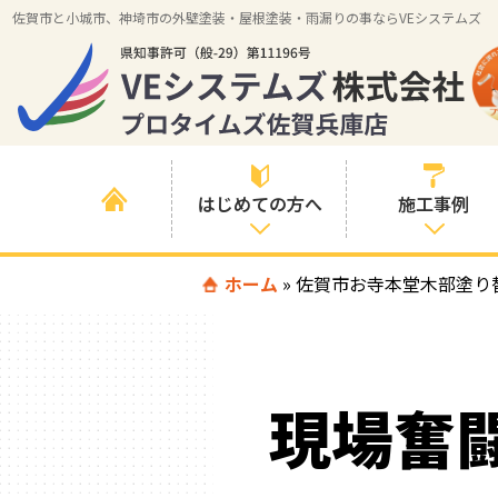
佐賀市と小城市、神埼市の外壁塗装・屋根塗装・雨漏りの事ならVEシステムズ
はじめての方へ
施工事例
はじめて外壁塗
ホーム
»
佐賀市お寺本堂木部塗り
すべての事例
装を検討されて
いる方へ
施工内容の事例
喜んでいただけ
施工エリアの事
る３つの理由
現場奮
例
色の事例