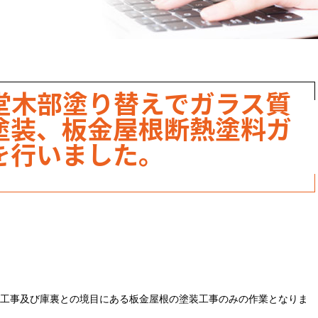
職人のこだわり
お家の健康診断
保証・点検
堂木部塗り替えでガラス質
見積書の見方
塗装、板金屋根断熱塗料ガ
を行いました。
工事及び庫裏との境目にある板金屋根の塗装工事のみの作業となりま