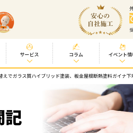
サービス
コラム
イベント情
替えでガラス質ハイブリッド塗装、板金屋根断熱塗料ガイナ下
塗装プランと価
社長コラム
格
塗装コラム
プロタイムズオ
リジナル塗料
塗料コラム
闘記
お客様との交流
を大切に