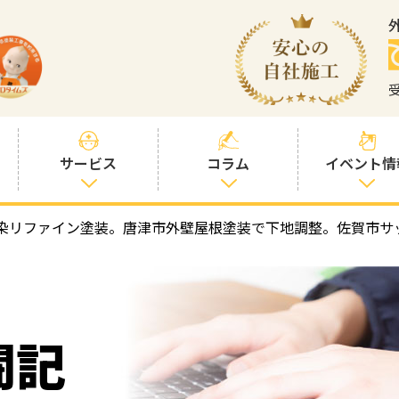
サービス
コラム
イベント情
染リファイン塗装。唐津市外壁屋根塗装で下地調整。佐賀市サ
塗装プランと価
社長コラム
格
塗装コラム
プロタイムズオ
リジナル塗料
塗料コラム
闘記
お客様との交流
を大切に