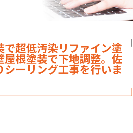
職人のこだわり
お家の健康診断
保証・点検
装で超低汚染リファイン塗
見積書の見方
壁屋根塗装で下地調整。佐
りシーリング工事を行いま