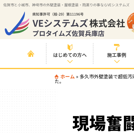
佐賀市と小城市、神埼市の外壁塗装・屋根塗装・雨漏りの事ならVEシステムズ
はじめての方へ
施工事例
はじめて外壁塗
ホーム
»
多久市外壁塗装で超低汚
すべての事例
た。
装を検討されて
いる方へ
施工内容の事例
喜んでいただけ
施工エリアの事
る３つの理由
例
現場奮
色の事例