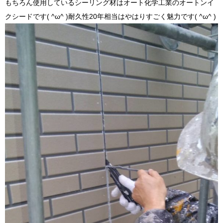
もちろん使用しているシーリング材はオート化学工業のオートンイ
クシードです( ^ω^ )耐久性20年相当はやはりすごく魅力です( ^ω^ )