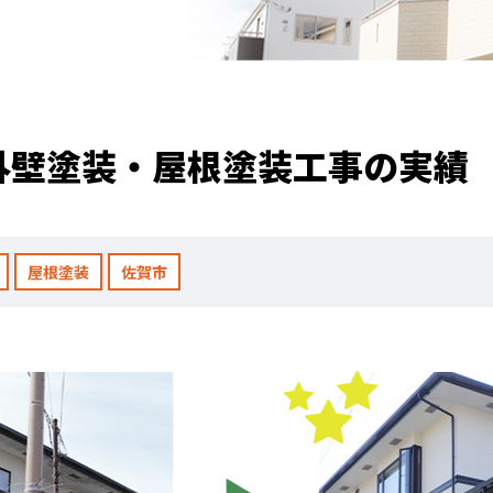
職人のこだわり
お家の健康診断
保証・点検
外壁塗装・屋根塗装工事の実績
見積書の見方
屋根塗装
佐賀市