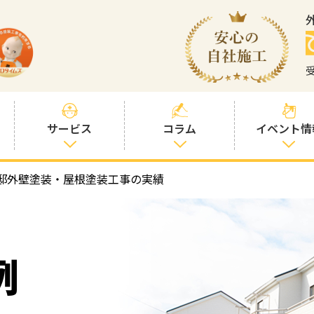
サービス
コラム
イベント情
邸外壁塗装・屋根塗装工事の実績
塗装プランと価
社長コラム
格
塗装コラム
プロタイムズオ
リジナル塗料
塗料コラム
例
お客様との交流
を大切に