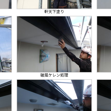
軒天下塗り
破風ケレン処理