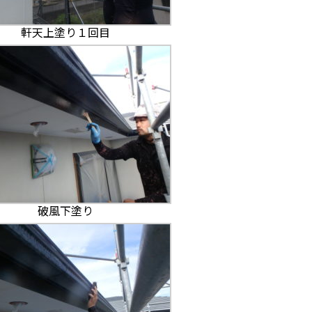
軒天上塗り１回目
破風下塗り