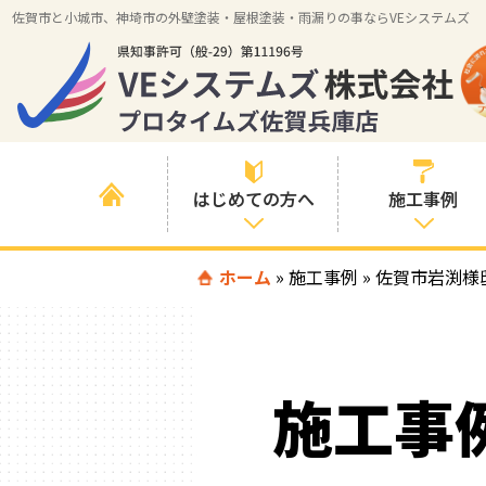
佐賀市と小城市、神埼市の外壁塗装・屋根塗装・雨漏りの事ならVEシステムズ
はじめての方へ
施工事例
はじめて外壁塗
ホーム
»
施工事例
»
すべての事例
佐賀市岩渕様
装を検討されて
いる方へ
施工内容の事例
喜んでいただけ
施工エリアの事
る３つの理由
施工事
例
色の事例