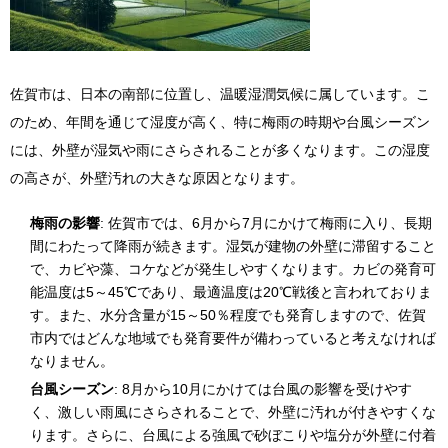
佐賀市は、日本の南部に位置し、温暖湿潤気候に属しています。こ
のため、年間を通じて湿度が高く、特に梅雨の時期や台風シーズン
には、外壁が湿気や雨にさらされることが多くなります。この湿度
の高さが、外壁汚れの大きな原因となります。
梅雨の影響
: 佐賀市では、6月から7月にかけて梅雨に入り、長期
間にわたって降雨が続きます。湿気が建物の外壁に滞留すること
で、カビや藻、コケなどが発生しやすくなります。カビの発育可
能温度は5～45℃であり、最適温度は20℃戦後と言われておりま
す。また、水分含量が15～50％程度でも発育しますので、佐賀
市内ではどんな地域でも発育要件が備わっていると考えなければ
なりません。
台風シーズン
: 8月から10月にかけては台風の影響を受けやす
く、激しい雨風にさらされることで、外壁に汚れが付きやすくな
ります。さらに、台風による強風で砂ぼこりや塩分が外壁に付着