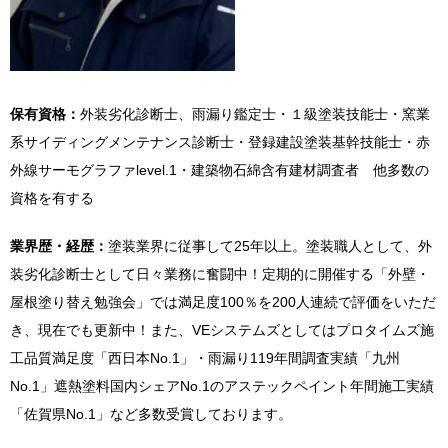
保有資格：
外装劣化診断士、雨漏り鑑定士・１級塗装技能士・窯業
系サイディングメンテナンス診断士・登録建設塗装基幹技能士・赤
外線サーモグラファlevel.1・建築物石綿含有建材調査者 他多数の
資格を有する
業界歴・経歴：
塗装業界に従事して25年以上。塗装職人として、外
装劣化診断士として日々業務に奮闘中！定期的に開催する「外壁・
屋根塗り替え勉強会」では満足度100％を200人連続で評価をいただ
き、現在でも更新中！また、VEシステムズとしてはプロタイムズ施
工品質満足度「西日本No.1」・雨漏り119年間調査実績「九州
No.1」遮熱塗料国内シェアNo.1のアステックペイント年間施工実績
「佐賀県No.1」など多数受賞しております。