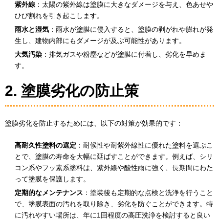
紫外線
：太陽の紫外線は塗膜に大きなダメージを与え、色あせや
ひび割れを引き起こします。
雨水と湿気
：雨水が塗膜に侵入すると、塗膜の剥がれや膨れが発
生し、建物内部にもダメージが及ぶ可能性があります。
大気汚染
：排気ガスや粉塵などが塗膜に付着し、劣化を早めま
す。
2. 塗膜劣化の防止策
塗膜劣化を防止するためには、以下の対策が効果的です：
高耐久性塗料の選定
：耐候性や耐紫外線性に優れた塗料を選ぶこ
とで、塗膜の寿命を大幅に延ばすことができます。例えば、シリ
コン系やフッ素系塗料は、紫外線や酸性雨に強く、長期間にわた
って塗膜を保護します。
定期的なメンテナンス
：塗装後も定期的な点検と洗浄を行うこと
で、塗膜表面の汚れを取り除き、劣化を防ぐことができます。特
に汚れやすい場所は、年に1回程度の高圧洗浄を検討すると良い