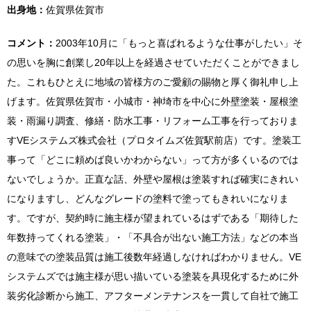
出身地：
佐賀県佐賀市
コメント：
2003年10月に「もっと喜ばれるような仕事がしたい」そ
の思いを胸に創業し20年以上を経過させていただくことができまし
た。これもひとえに地域の皆様方のご愛顧の賜物と厚く御礼申し上
げます。佐賀県佐賀市・小城市・神埼市を中心に外壁塗装・屋根塗
装・雨漏り調査、修繕・防水工事・リフォーム工事を行っておりま
すVEシステムズ株式会社（プロタイムズ佐賀駅前店）です。塗装工
事って「どこに頼めば良いかわからない」って方が多くいるのでは
ないでしょうか。正直な話、外壁や屋根は塗装すれば確実にきれい
になりますし、どんなグレードの塗料で塗ってもきれいになりま
す。ですが、契約時に施主様が望まれているはずである「期待した
年数持ってくれる塗装」・「不具合が出ない施工方法」などの本当
の意味での塗装品質は施工後数年経過しなければわかりません。VE
システムズでは施主様が思い描いている塗装を具現化するために外
装劣化診断から施工、アフターメンテナンスを一貫して自社で施工