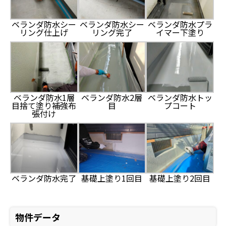
ベランダ防水シー
ベランダ防水シー
ベランダ防水プラ
リング仕上げ
リング完了
イマー下塗り
ベランダ防水1層
ベランダ防水2層
ベランダ防水トッ
目捨て塗り補強布
目
プコート
張付け
ベランダ防水完了
基礎上塗り1回目
基礎上塗り2回目
物件データ