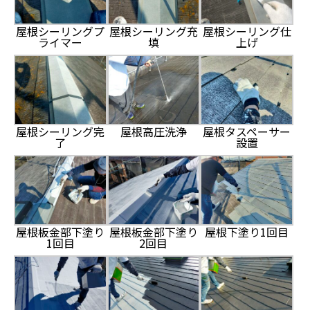
屋根シーリングプ
屋根シーリング充
屋根シーリング仕
ライマー
填
上げ
屋根シーリング完
屋根高圧洗浄
屋根タスペーサー
了
設置
屋根板金部下塗り
屋根板金部下塗り
屋根下塗り1回目
1回目
2回目