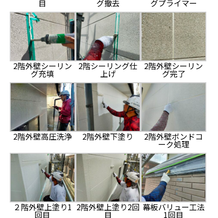
目
グ撤去
グプライマー
2階外壁シーリン
2階シーリング仕
2階外壁シーリン
グ充填
上げ
グ完了
2階外壁高圧洗浄
2階外壁下塗り
2階外壁ボンドコ
ーク処理
２階外壁上塗り1
2階外壁上塗り2回
幕板バリュー工法
回目
目
1回目