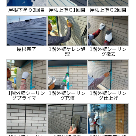
屋根下塗り2回目
屋根上塗り1回目
屋根上塗り2回目
屋根完了
1階外壁ケレン処
1階外壁シーリン
理
グ撤去
1階外壁シーリン
1階外壁シーリン
1階外壁シーリン
グプライマー
グ充填
グ仕上げ