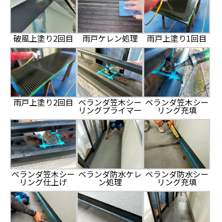
破風上塗り2回目
雨戸ケレン処理
雨戸上塗り1回目
雨戸上塗り2回目
ベランダ笠木シー
ベランダ笠木シー
リングプライマー
リング充填
ベランダ笠木シー
ベランダ防水ケレ
ベランダ防水シー
リング仕上げ
ン処理
リング充填