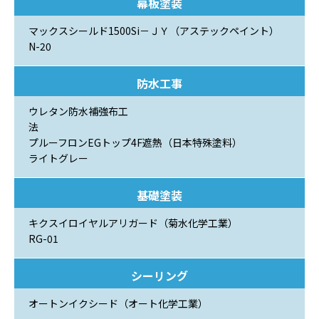
幕板塗装
マックスシールド1500Si－ＪＹ（アステックペイント）
N-20
防水工事
ウレタン防水補強布工
プルーフロンEGトップ4F遮熱（日本特殊塗料）
ライトグレー
基礎塗装
キクスイロイヤルアリガード（菊水化学工業）
RG-01
シーリング
オートンイクシード（オート化学工業）