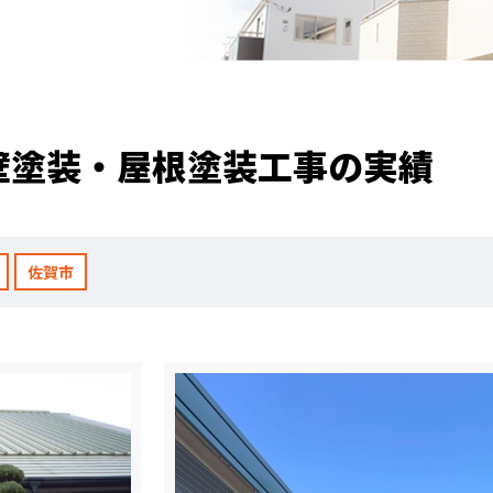
職人のこだわり
お家の健康診断
保証・点検
壁塗装・屋根塗装工事の実績
見積書の見方
佐賀市