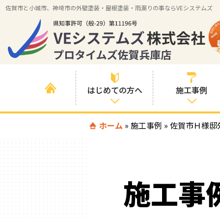
佐賀市と小城市、神埼市の外壁塗装・屋根塗装・雨漏りの事ならVEシステムズ
はじめての方へ
施工事例
はじめて外壁塗
ホーム
»
施工事例
»
すべての事例
佐賀市Ｈ様邸
装を検討されて
いる方へ
施工内容の事例
喜んでいただけ
施工エリアの事
る３つの理由
施工事
例
色の事例