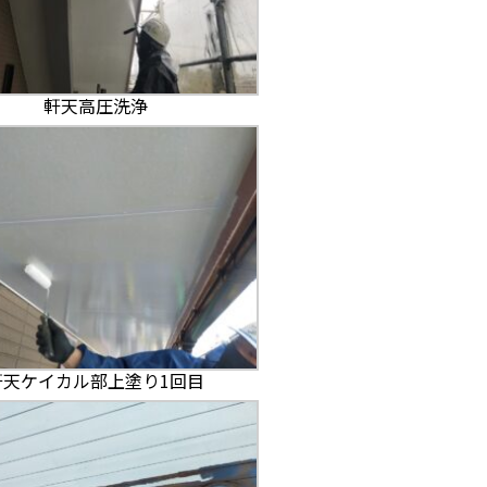
軒天高圧洗浄
軒天ケイカル部上塗り1回目