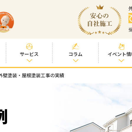
サービス
コラム
イベント情
外壁塗装・屋根塗装工事の実績
塗装プランと価
社長コラム
格
塗装コラム
プロタイムズオ
リジナル塗料
塗料コラム
例
お客様との交流
を大切に