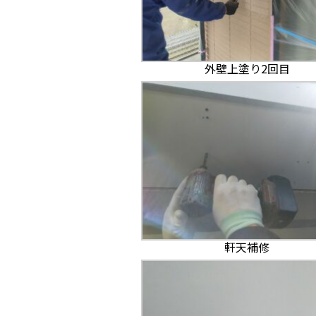
外壁上塗り2回目
軒天補修