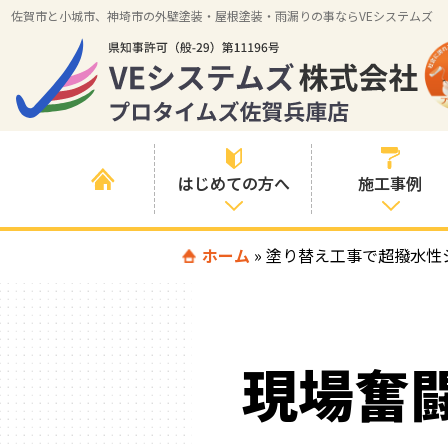
佐賀市と小城市、神埼市の外壁塗装・屋根塗装・雨漏りの事ならVEシステムズ
はじめての方へ
施工事例
はじめて外壁塗
ホーム
»
塗り替え工事で超撥水性
すべての事例
装を検討されて
いる方へ
施工内容の事例
喜んでいただけ
施工エリアの事
る３つの理由
現場奮
例
色の事例