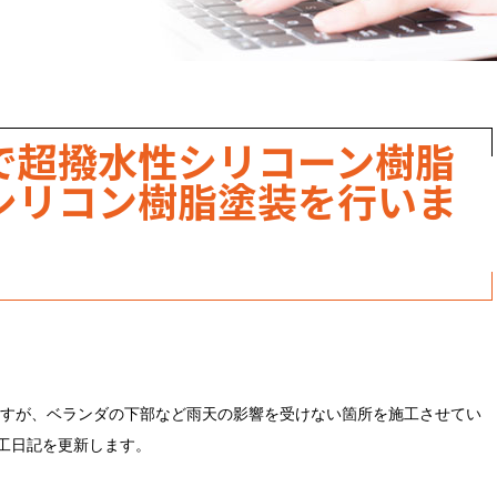
職人のこだわり
お家の健康診断
保証・点検
で超撥水性シリコーン樹脂
見積書の見方
シリコン樹脂塗装を行いま
すが、ベランダの下部など雨天の影響を受けない箇所を施工させてい
施工日記を更新します。