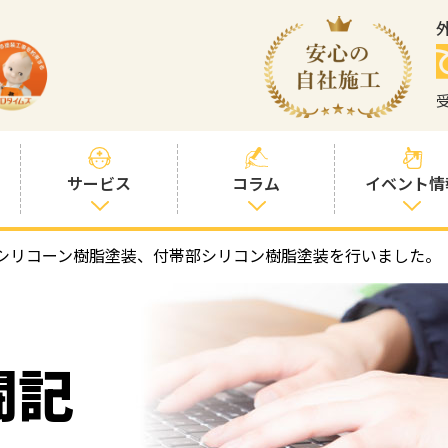
サービス
コラム
イベント情
シリコーン樹脂塗装、付帯部シリコン樹脂塗装を行いました。
塗装プランと価
社長コラム
格
塗装コラム
プロタイムズオ
リジナル塗料
塗料コラム
闘記
お客様との交流
を大切に