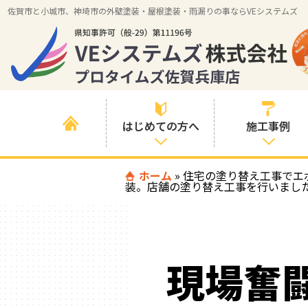
佐賀市と小城市、神埼市の外壁塗装・屋根塗装・雨漏りの事ならVEシステムズ
はじめての方へ
施工事例
はじめて外壁塗
ホーム
»
住宅の塗り替え工事でエ
すべての事例
装。店舗の塗り替え工事を行いまし
装を検討されて
いる方へ
施工内容の事例
喜んでいただけ
施工エリアの事
る３つの理由
例
現場奮
色の事例