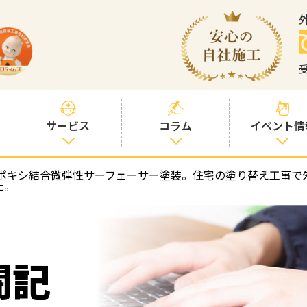
サービス
コラム
イベント情
ポキシ結合微弾性サーフェーサー塗装。住宅の塗り替え工事で
塗装プランと価
社長コラム
た。
格
塗装コラム
プロタイムズオ
リジナル塗料
塗料コラム
闘記
お客様との交流
を大切に