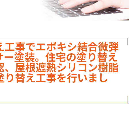
職人のこだわり
お家の健康診断
保証・点検
え工事でエポキシ結合微弾
見積書の見方
サー塗装。住宅の塗り替え
認、屋根遮熱シリコン樹脂
塗り替え工事を行いまし