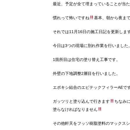
最近、予定が全て埋まっていることが当た
慣れって怖いですね
基本、朝から夜ま
それでは11月16日の施工日記を更新しま
今日は3つの現場に別れ作業を行いました
1箇所目は住宅の塗り替え工事です。
外壁の下地調整2層目を行いました。
エポキシ結合のエピテックフィラーAEで
ガッツリと塗り込んで行きます
ちなみ
塗らなければなりません
その他軒天をフッソ樹脂塗料のマックスシー